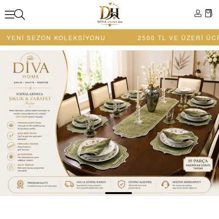
ON KOLEKSİYONU
2500 TL VE ÜZERİ ÜCRETSİZ KA
DIVA HOME LIVE