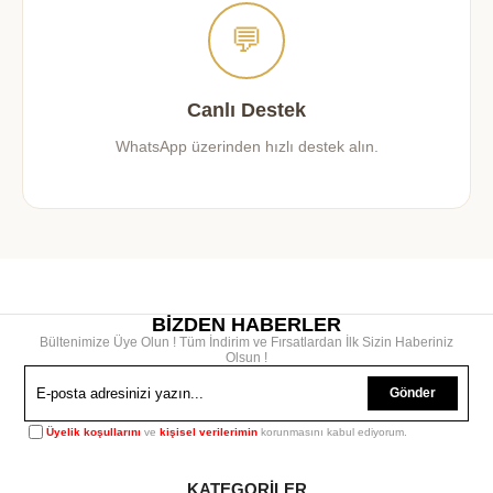
Canlı Destek
WhatsApp üzerinden hızlı destek alın.
BİZDEN HABERLER
Bültenimize Üye Olun ! Tüm İndirim ve Fırsatlardan İlk Sizin Haberiniz
Olsun !
Gönder
Üyelik koşullarını
ve
kişisel verilerimin
korunmasını kabul ediyorum.
KATEGORİLER
Runner & Amerikan Servisi
Kırlent & Kırlent Kılıfı