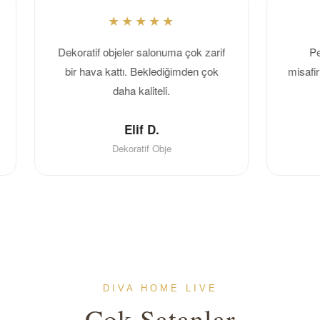
Dekoratif objeler salonuma çok zarif
Peçete
bir hava kattı. Beklediğimden çok
misafirleri
daha kaliteli.
Elif D.
Dekoratif Obje
DIVA HOME LIVE
Çok Satanlar